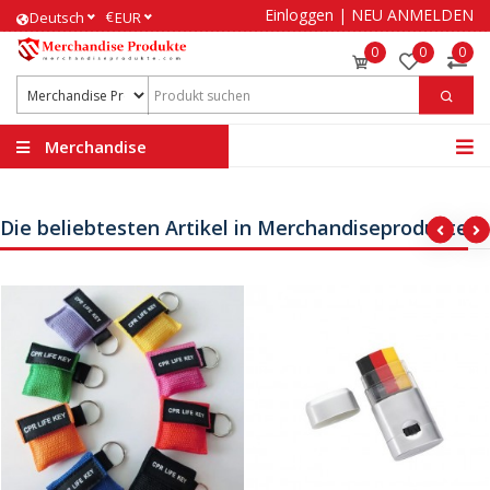
Einloggen
|
NEU ANMELDEN
€
Deutsch
EUR
0
0
0
Merchandise
Produkte
Die beliebtesten Artikel in Merchandiseprodukte