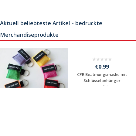
Preis unverbindlich
Preis unverbindlich
anfragen
anfragen
€3.99
€0.99
Individuelle Stofftiere
Lanyards &
nach Ihrer Vorlage -
Schlüsselbänder JOJO
Eigenes Ku...
Ausweishalter Jojo Ausw...
Preis unverbindlich
Preis unverbindlich
anfragen
anfragen