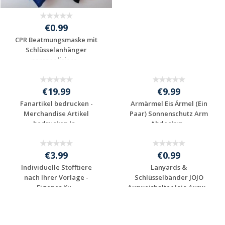
€0.99
€19.99
CPR Beatmungsmaske mit
Fanartikel bedrucken -
Schlüsselanhänger
Merchandise Artikel
personalisiere...
bedrucken la...
Preis unverbindlich
Preis unverbindlich
anfragen
anfragen
€19.99
€9.99
Fanartikel bedrucken -
Armärmel Eis Ärmel (Ein
Merchandise Artikel
Paar) Sonnenschutz Arm
bedrucken la...
Abdeckun...