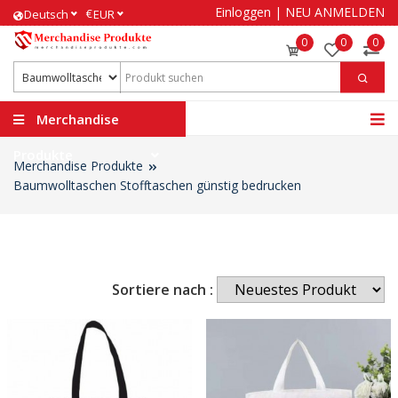
Einloggen
|
NEU ANMELDEN
€
Deutsch
EUR
0
0
0
Merchandise
Produkte
Merchandise Produkte
Baumwolltaschen Stofftaschen günstig bedrucken
Sortiere nach :