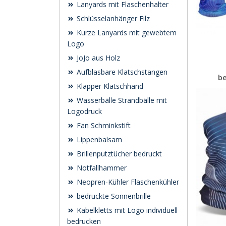
Lanyards mit Flaschenhalter
Schlüsselanhänger Filz
Kurze Lanyards mit gewebtem
Logo
JoJo aus Holz
Aufblasbare Klatschstangen
b
Klapper Klatschhand
Wasserbälle Strandbälle mit
Logodruck
Fan Schminkstift
Lippenbalsam
Brillenputztücher bedruckt
Notfallhammer
Neopren-Kühler Flaschenkühler
bedruckte Sonnenbrille
Kabelkletts mit Logo individuell
bedrucken