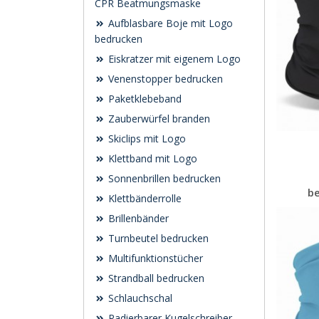
CPR Beatmungsmaske
Aufblasbare Boje mit Logo
bedrucken
Eiskratzer mit eigenem Logo
Venenstopper bedrucken
Paketklebeband
Zauberwürfel branden
Skiclips mit Logo
Klettband mit Logo
Sonnenbrillen bedrucken
b
Klettbänderrolle
Brillenbänder
Turnbeutel bedrucken
Multifunktionstücher
Strandball bedrucken
Schlauchschal
Radierbarer Kugelschreiber