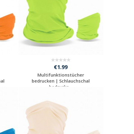
€1.99
Multifunktionstücher
al
bedrucken | Schlauchschal
bedrucke...
Preis unverbindlich
anfragen