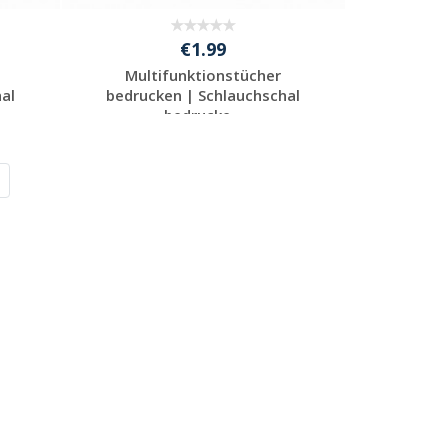
€1.99
Multifunktionstücher
al
bedrucken | Schlauchschal
bedrucke...
Preis unverbindlich
anfragen