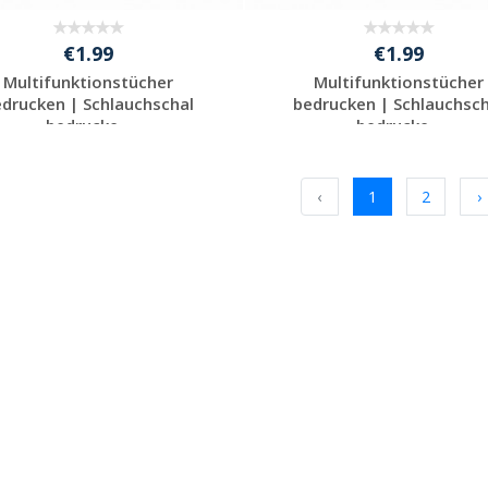
€1.99
€1.99
Multifunktionstücher
Multifunktionstücher
edrucken | Schlauchschal
bedrucken | Schlauchsch
bedrucke...
bedrucke...
Preis unverbindlich
Preis unverbindlich
anfragen
anfragen
‹
1
2
›