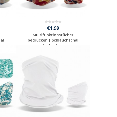
€1.99
Multifunktionstücher
al
bedrucken | Schlauchschal
bedrucke...
Preis unverbindlich
anfragen