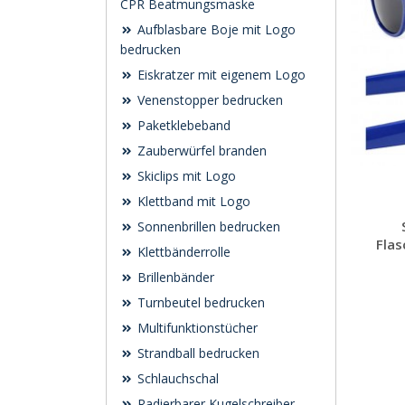
CPR Beatmungsmaske
Aufblasbare Boje mit Logo
bedrucken
Eiskratzer mit eigenem Logo
Venenstopper bedrucken
Paketklebeband
Zauberwürfel branden
Skiclips mit Logo
Klettband mit Logo
Sonnenbrillen bedrucken
Flas
Klettbänderrolle
Brillenbänder
Turnbeutel bedrucken
Multifunktionstücher
Strandball bedrucken
Schlauchschal
Radierbarer Kugelschreiber