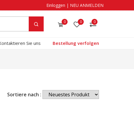
Einloggen
|
NEU ANMELDEN
0
0
0
Kontaktieren Sie uns
Bestellung verfolgen
Sortiere nach :