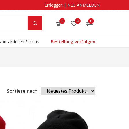
Einloggen
|
NEU ANMELDEN
0
0
0
Kontaktieren Sie uns
Bestellung verfolgen
Sortiere nach :