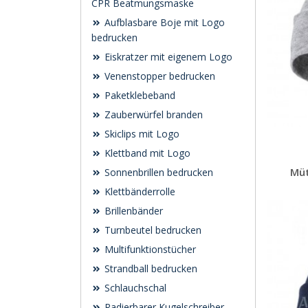
CPR Beatmungsmaske
Aufblasbare Boje mit Logo
bedrucken
Eiskratzer mit eigenem Logo
Venenstopper bedrucken
Paketklebeband
Zauberwürfel branden
Skiclips mit Logo
Klettband mit Logo
Müt
Sonnenbrillen bedrucken
Klettbänderrolle
Brillenbänder
Turnbeutel bedrucken
Multifunktionstücher
Strandball bedrucken
Schlauchschal
Radierbarer Kugelschreiber