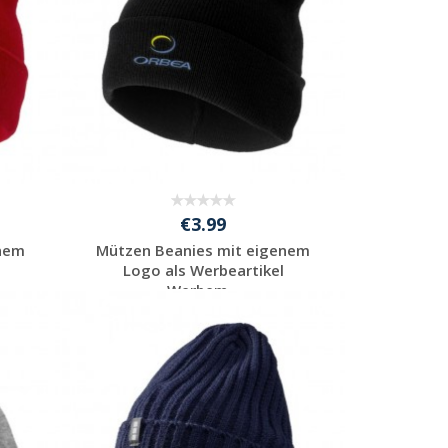
€3.99
enem
Mützen Beanies mit eigenem
Logo als Werbeartikel
Werbem...
Preis unverbindlich
anfragen