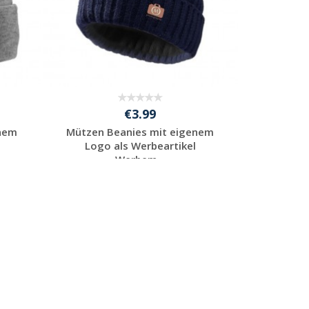
€3.99
enem
Mützen Beanies mit eigenem
Logo als Werbeartikel
Werbem...
Preis unverbindlich
anfragen