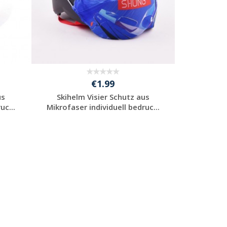
€1.99
us
Skihelm Visier Schutz aus
uc...
Mikrofaser individuell bedruc...
Preis unverbindlich
anfragen