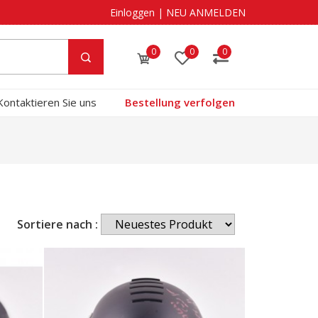
Einloggen
|
NEU ANMELDEN
0
0
0
Kontaktieren Sie uns
Bestellung verfolgen
Sortiere nach :