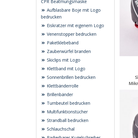
CPR Beatmungsmaske
Aufblasbare Boje mit Logo
bedrucken
Eiskratzer mit eigenem Logo
Venenstopper bedrucken
Paketklebeband
Zauberwürfel branden
Skiclips mit Logo
Klettband mit Logo
S
Sonnenbrillen bedrucken
Mikr
Klettbänderrolle
Brillenbänder
Turnbeutel bedrucken
Multifunktionstücher
Strandball bedrucken
Schlauchschal
Radierbarer Kugelschreiber