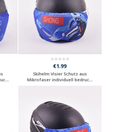
€1.99
us
Skihelm Visier Schutz aus
uc...
Mikrofaser individuell bedruc...
Preis unverbindlich
anfragen