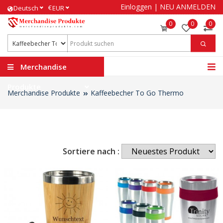
Einloggen
|
NEU ANMELDEN
€
Deutsch
EUR
0
0
0
Merchandise
Produkte
Merchandise Produkte
Kaffeebecher To Go Thermo
Sortiere nach :