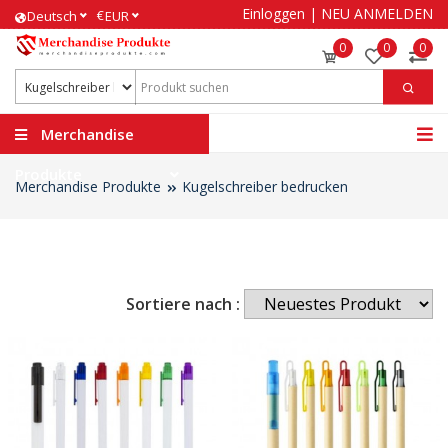
Einloggen
|
NEU ANMELDEN
€
Deutsch
EUR
0
0
0
Merchandise
Produkte
Merchandise Produkte
Kugelschreiber bedrucken
Sortiere nach :