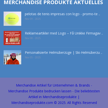
MERCHANDISE PRODUKTE AKTUELLES
pelotas de tenis impresas con logo - promo-te ..
Nov 09 - 2025
Reklameartikler med Logo – Få Unikke Firmagav ..
Nov 08 - 2025
Personalisierte Helmüberzüge | Ski-Helmüberzu ..
Nov 05 - 2025
Merchandise Artikel für Unternehmen & Brands -
Merchandise Produkte bedrucken lassen - Die beliebtesten
Artikel in Merchandiseprodukte |
Merchandiseprodukte.com © 2025. All Rights Reserved