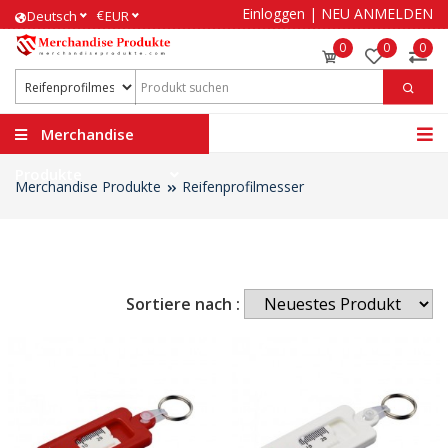
Einloggen
|
NEU ANMELDEN
€
Deutsch
EUR
0
0
0
Merchandise
Produkte
Merchandise Produkte
Reifenprofilmesser
Sortiere nach :