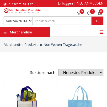
Einloggen
|
NEU ANMELDEN
€
Deutsch
EUR
0
0
0
Merchandise
Produkte
Merchandise Produkte
Non Woven Tragetasche
Sortiere nach :