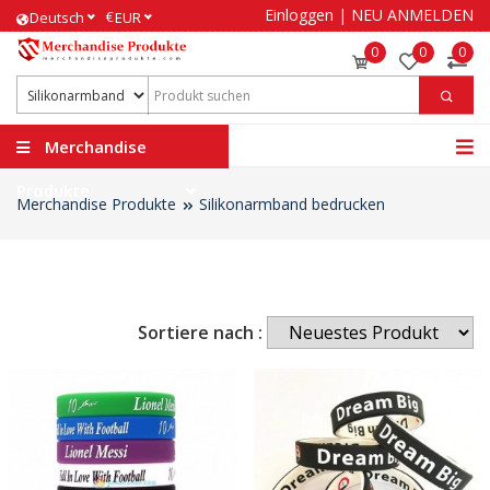
Einloggen
|
NEU ANMELDEN
€
Deutsch
EUR
0
0
0
Merchandise
Produkte
Merchandise Produkte
Silikonarmband bedrucken
Sortiere nach :