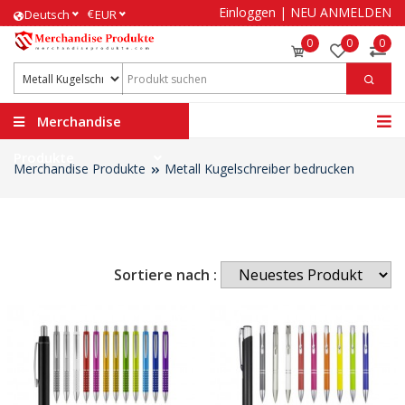
Einloggen
|
NEU ANMELDEN
€
Deutsch
EUR
0
0
0
Merchandise
Produkte
Merchandise Produkte
Metall Kugelschreiber bedrucken
Sortiere nach :