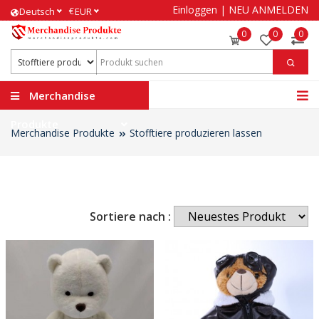
Einloggen
|
NEU ANMELDEN
€
Deutsch
EUR
0
0
0
Merchandise
Produkte
Merchandise Produkte
Stofftiere produzieren lassen
Sortiere nach :