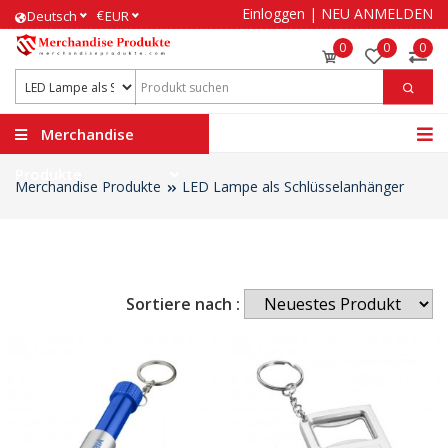
Einloggen
|
NEU ANMELDEN
€
Deutsch
EUR
0
0
0
Merchandise
Produkte
Merchandise Produkte
LED Lampe als Schlüsselanhänger
Sortiere nach :