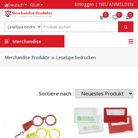
Einloggen
|
NEU ANMELDEN
€
Deutsch
EUR
0
0
0
Merchandise
Produkte
Merchandise Produkte
Leselupe bedrucken
Sortiere nach :