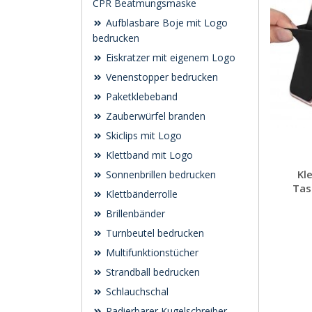
CPR Beatmungsmaske
Aufblasbare Boje mit Logo
bedrucken
Eiskratzer mit eigenem Logo
Venenstopper bedrucken
Paketklebeband
Zauberwürfel branden
Skiclips mit Logo
Klettband mit Logo
Kl
Sonnenbrillen bedrucken
Tas
Klettbänderrolle
Brillenbänder
Turnbeutel bedrucken
Multifunktionstücher
Strandball bedrucken
Schlauchschal
Radierbarer Kugelschreiber