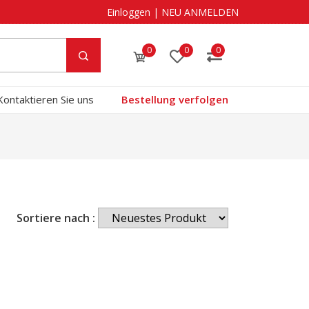
Einloggen
|
NEU ANMELDEN
0
0
0
Kontaktieren Sie uns
Bestellung verfolgen
Sortiere nach :