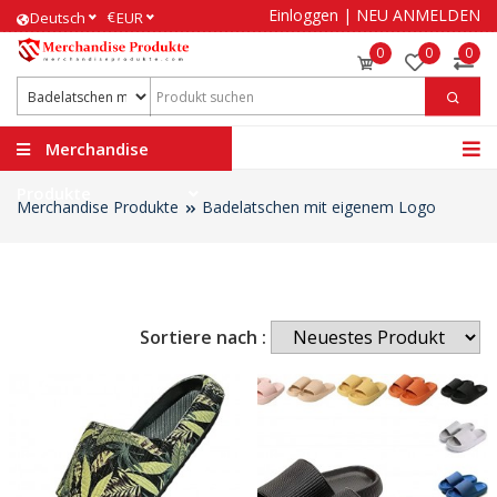
Einloggen
|
NEU ANMELDEN
€
Deutsch
EUR
0
0
0
Merchandise
Produkte
Merchandise Produkte
Badelatschen mit eigenem Logo
Sortiere nach :