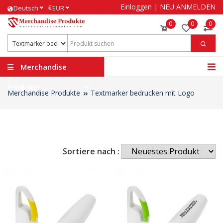
Einloggen
|
NEU ANMELDEN
€
Deutsch
EUR
0
0
0
Merchandise
Produkte
Merchandise Produkte
Textmarker bedrucken mit Logo
Sortiere nach :