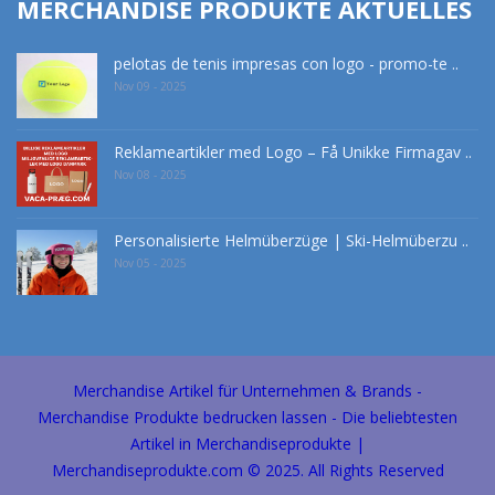
MERCHANDISE PRODUKTE AKTUELLES
pelotas de tenis impresas con logo - promo-te ..
Nov 09 - 2025
Reklameartikler med Logo – Få Unikke Firmagav ..
Nov 08 - 2025
Personalisierte Helmüberzüge | Ski-Helmüberzu ..
Nov 05 - 2025
Merchandise Artikel für Unternehmen & Brands -
Merchandise Produkte bedrucken lassen - Die beliebtesten
Artikel in Merchandiseprodukte |
Merchandiseprodukte.com © 2025. All Rights Reserved