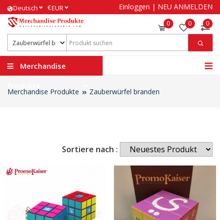
Einloggen
|
NEU ANMELDEN
€
Deutsch
EUR
0
0
0
Merchandise
Produkte
Merchandise Produkte
Zauberwürfel branden
Sortiere nach :