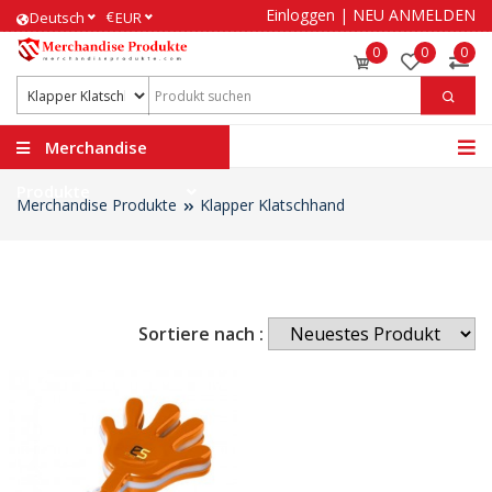
Einloggen
|
NEU ANMELDEN
€
Deutsch
EUR
0
0
0
Merchandise
Produkte
Merchandise Produkte
Klapper Klatschhand
Sortiere nach :