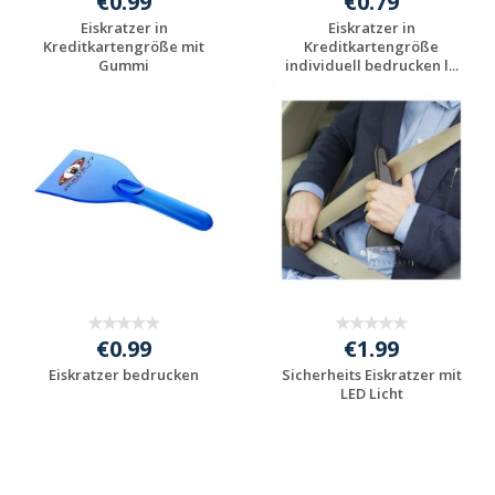
€0.99
€0.79
Eiskratzer in
Eiskratzer in
Kreditkartengröße mit
Kreditkartengröße
Gummi
individuell bedrucken l...
Preis unverbindlich
Preis unverbindlich
anfragen
anfragen
€0.99
€1.99
Eiskratzer bedrucken
Sicherheits Eiskratzer mit
LED Licht
Preis unverbindlich
Preis unverbindlich
anfragen
anfragen