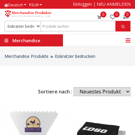
Einloggen
|
NEU ANMELDEN
€
Deutsch
EUR
0
0
0
Merchandise
Produkte
Merchandise Produkte
Eiskratzer bedrucken
Sortiere nach :