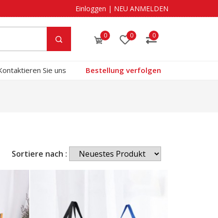
Einloggen
|
NEU ANMELDEN
0
0
0
Kontaktieren Sie uns
Bestellung verfolgen
Sortiere nach :