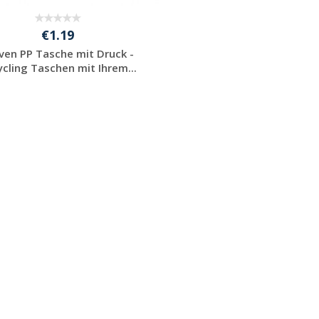
€1.19
en PP Tasche mit Druck -
ycling Taschen mit Ihrem...
Preis unverbindlich
anfragen