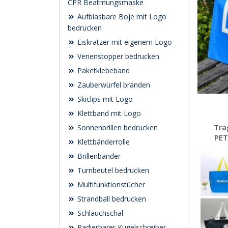
CPR Beatmungsmaske
Aufblasbare Boje mit Logo
bedrucken
Eiskratzer mit eigenem Logo
Venenstopper bedrucken
Paketklebeband
Zauberwürfel branden
Skiclips mit Logo
Klettband mit Logo
Tra
Sonnenbrillen bedrucken
PET
Klettbänderrolle
Brillenbänder
Turnbeutel bedrucken
Multifunktionstücher
Strandball bedrucken
Schlauchschal
Radierbarer Kugelschreiber